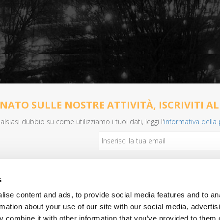
ATO SULLE NOSTRE ATTIVITÀ, ISCRIVITI A
alsiasi dubbio su come utilizziamo i tuoi dati, leggi l'
informativa della 
s
Per i clienti
ise content and ads, to provide social media features and to an
Assistenza remota
rmation about your use of our site with our social media, advertis
 combine it with other information that you’ve provided to them o