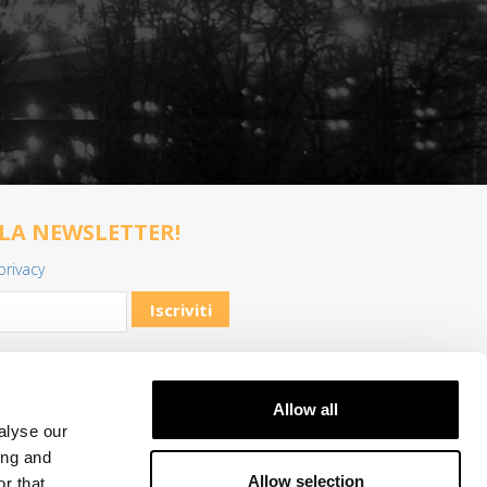
LLA NEWSLETTER!
privacy
Allow all
alyse our
ing and
Allow selection
r that