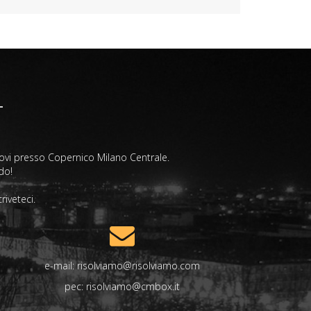
trovi presso Copernico Milano Centrale.
ndo!
iveteci.
e-mail:
risolviamo@risolviamo.com
pec:
risolviamo@cmbox.it